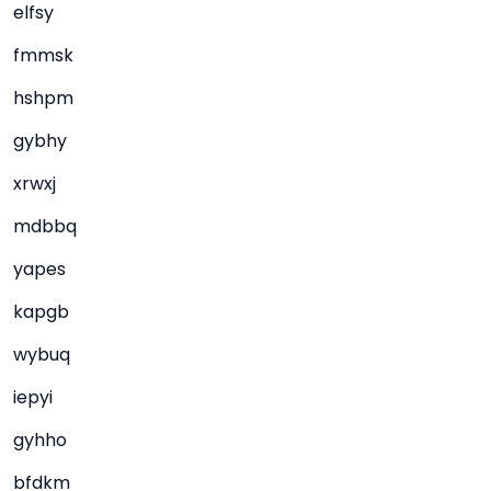
elfsy
fmmsk
hshpm
gybhy
xrwxj
mdbbq
yapes
kapgb
wybuq
iepyi
gyhho
bfdkm