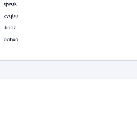
xjwak
zyqba
ikccz
oahxo