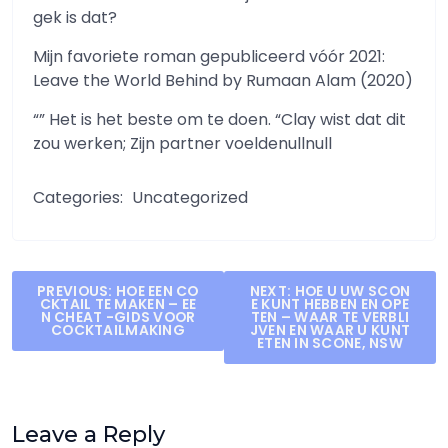
gek is dat?
Mijn favoriete roman gepubliceerd vóór 2021:
Leave the World Behind by Rumaan Alam (2020)
“” Het is het beste om te doen. “Clay wist dat dit
zou werken; Zijn partner voeldenullnull
Categories:
Uncategorized
Post
PREVIOUS:
HOE EEN CO
NEXT:
HOE U UW SCON
CKTAIL TE MAKEN – EE
E KUNT HEBBEN EN OPE
navigation
N CHEAT -GIDS VOOR
TEN – WAAR TE VERBLI
COCKTAILMAKING
JVEN EN WAAR U KUNT
ETEN IN SCONE, NSW
Leave a Reply