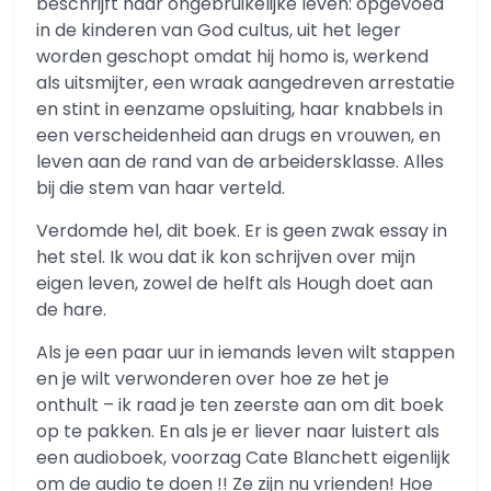
beschrijft haar ongebruikelijke leven: opgevoed
in de kinderen van God cultus, uit het leger
worden geschopt omdat hij homo is, werkend
als uitsmijter, een wraak aangedreven arrestatie
en stint in eenzame opsluiting, haar knabbels in
een verscheidenheid aan drugs en vrouwen, en
leven aan de rand van de arbeidersklasse. Alles
bij die stem van haar verteld.
Verdomde hel, dit boek. Er is geen zwak essay in
het stel. Ik wou dat ik kon schrijven over mijn
eigen leven, zowel de helft als Hough doet aan
de hare.
Als je een paar uur in iemands leven wilt stappen
en je wilt verwonderen over hoe ze het je
onthult – ik raad je ten zeerste aan om dit boek
op te pakken. En als je er liever naar luistert als
een audioboek, voorzag Cate Blanchett eigenlijk
om de audio te doen !! Ze zijn nu vrienden! Hoe