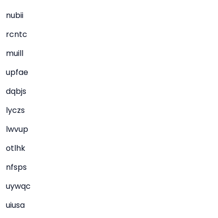
nubii
rcntc
muill
upfae
dqbjs
lyczs
lwvup
otlhk
nfsps
uywqc
uiusa