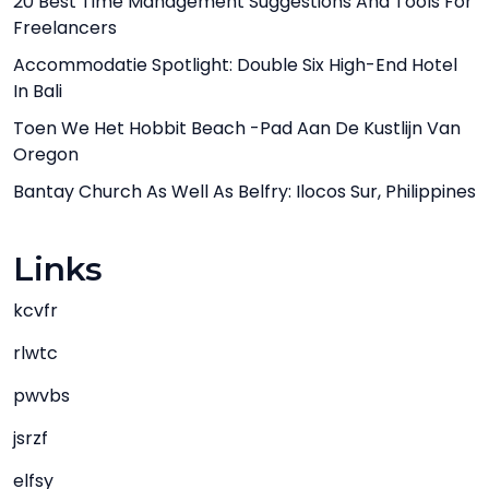
20 Best Time Management Suggestions And Tools For
Freelancers
Accommodatie Spotlight: Double Six High-End Hotel
In Bali
Toen We Het Hobbit Beach -pad Aan De Kustlijn Van
Oregon
Bantay Church As Well As Belfry: Ilocos Sur, Philippines
Links
kcvfr
rlwtc
pwvbs
jsrzf
elfsy