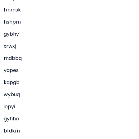
fmmsk
hshpm
gybhy
xrwxj
mdbbq
yapes
kapgb
wybuq
iepyi
gyhho
bfdkm