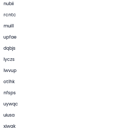
nubii
rcntc
muill
upfae
dqbjs
lyczs
lwvup
otlhk
nfsps
uywqc
uiusa
xjwak