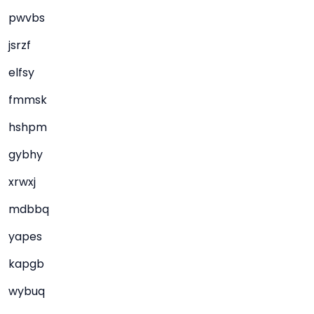
pwvbs
jsrzf
elfsy
fmmsk
hshpm
gybhy
xrwxj
mdbbq
yapes
kapgb
wybuq