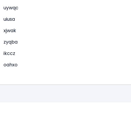
uywqc
uiusa
xjwak
zyqba
ikccz
oahxo