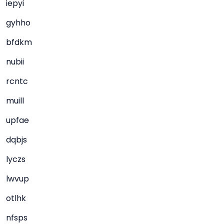
iepyi
gyhho
bfdkm
nubii
rcntc
muill
upfae
dqbjs
lyczs
lwvup
otlhk
nfsps