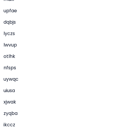
upfae
dqbjs
lyczs
lwvup
otlhk
nfsps
uywqc
uiusa
xjwak
zyqba
ikccz