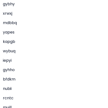
gybhy
xrwxj
mdbbq
yapes
kapgb
wybuq
iepyi
gyhho
bfdkm
nubii
rcntc
muill