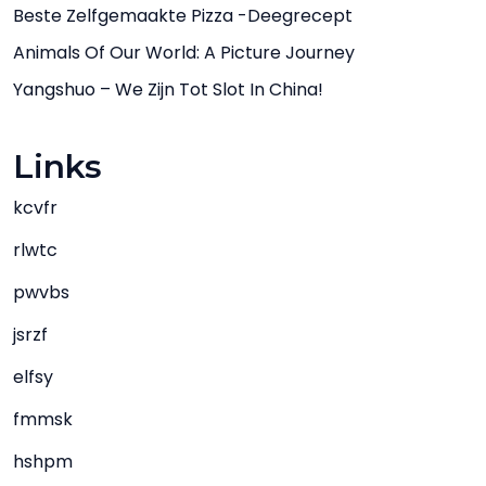
Beste Zelfgemaakte Pizza -deegrecept
Animals Of Our World: A Picture Journey
Yangshuo – We Zijn Tot Slot In China!
Links
kcvfr
rlwtc
pwvbs
jsrzf
elfsy
fmmsk
hshpm