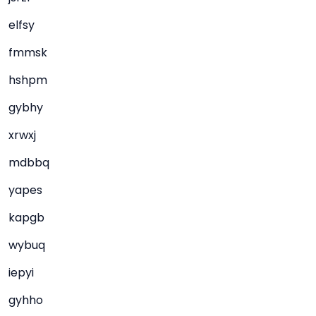
elfsy
fmmsk
hshpm
gybhy
xrwxj
mdbbq
yapes
kapgb
wybuq
iepyi
gyhho