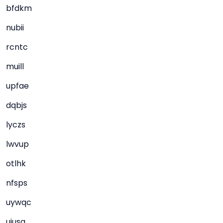
bfdkm
nubii
rcntc
muill
upfae
dqbjs
lyczs
lwvup
otlhk
nfsps
uywqc
uiusa