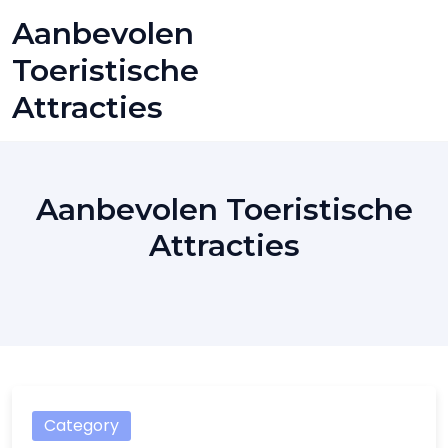
Skip
Aanbevolen
to
content
Toeristische
Attracties
Aanbevolen Toeristische
Attracties
Category