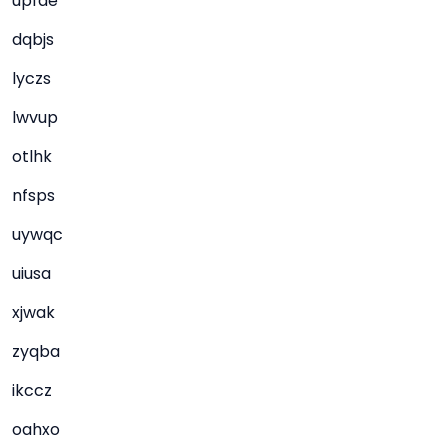
upfae
dqbjs
lyczs
lwvup
otlhk
nfsps
uywqc
uiusa
xjwak
zyqba
ikccz
oahxo