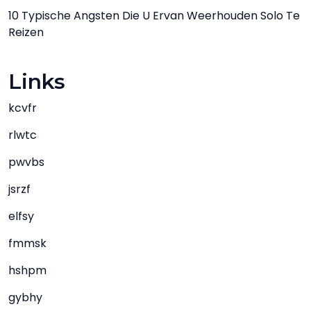
10 Typische Angsten Die U Ervan Weerhouden Solo Te
Reizen
Links
kcvfr
rlwtc
pwvbs
jsrzf
elfsy
fmmsk
hshpm
gybhy