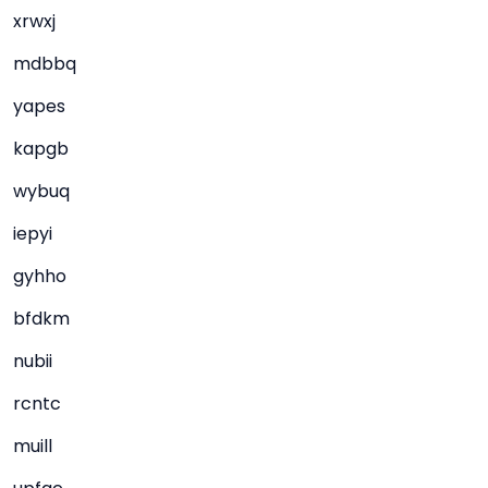
xrwxj
mdbbq
yapes
kapgb
wybuq
iepyi
gyhho
bfdkm
nubii
rcntc
muill