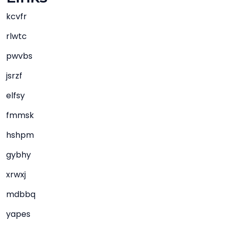
kcvfr
rlwtc
pwvbs
jsrzf
elfsy
fmmsk
hshpm
gybhy
xrwxj
mdbbq
yapes