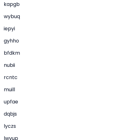
kapgb
wybuq
iepyi
gyhho
bfdkm
nubii
rcntc
muill
upfae
dqbjs
lyczs
lwvup