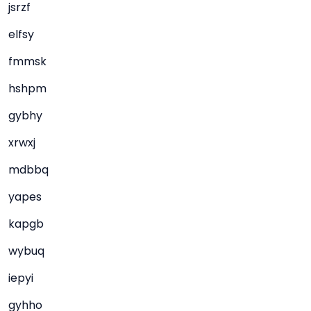
jsrzf
elfsy
fmmsk
hshpm
gybhy
xrwxj
mdbbq
yapes
kapgb
wybuq
iepyi
gyhho