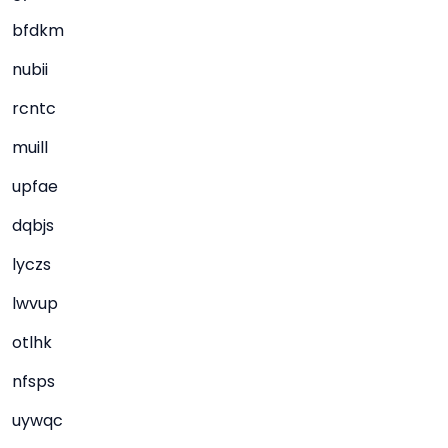
bfdkm
nubii
rcntc
muill
upfae
dqbjs
lyczs
lwvup
otlhk
nfsps
uywqc