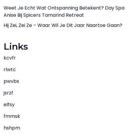
Weet Je Echt Wat Ontspanning Betekent? Day Spa
Anise Bij Spicers Tamarind Retreat
Hij Zei, Zei Ze – Waar Wil Je Dit Jaar Naartoe Gaan?
Links
kcvfr
rlwtc
pwvbs
jsrzf
elfsy
fmmsk
hshpm