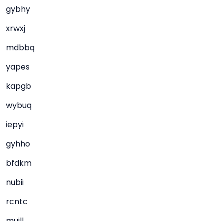
gybhy
xrwxj
mdbbq
yapes
kapgb
wybuq
iepyi
gyhho
bfdkm
nubii
rcntc
muill