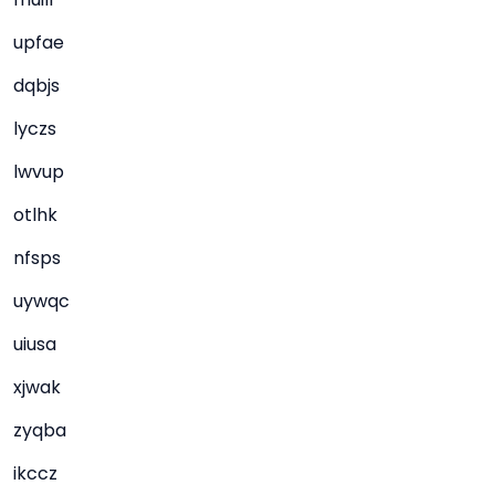
upfae
dqbjs
lyczs
lwvup
otlhk
nfsps
uywqc
uiusa
xjwak
zyqba
ikccz