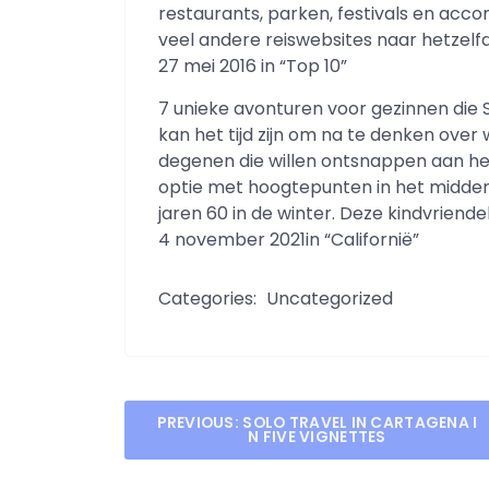
restaurants, parken, festivals en ac
veel andere reiswebsites naar hetzelfde 
27 mei 2016 in “Top 10”
7 unieke avonturen voor gezinnen die 
kan het tijd zijn om na te denken over
degenen die willen ontsnappen aan he
optie met hoogtepunten in het midden 
jaren 60 in de winter. Deze kindvriende
4 november 2021in “Californië”
Categories:
Uncategorized
Post
PREVIOUS:
SOLO TRAVEL IN CARTAGENA I
N FIVE VIGNETTES
navigation