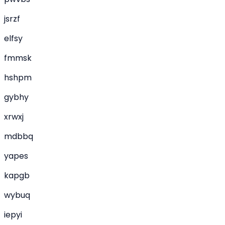
jsrzf
elfsy
fmmsk
hshpm
gybhy
xrwxj
mdbbq
yapes
kapgb
wybuq
iepyi