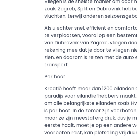
Vliegen is de snelste manier om door h
zoals Zagreb, Split en Dubrovnik hebb
vluchten, terwijl anderen seizoensgebo
Als u echter snel, efficiënt en comfort
te verplaatsen, vooral op een bestem
van Dubrovnik van Zagreb, vliegen daar
rekening mee dat je door te vliegen nie
zien, en daarom is reizen met de auto
transport.
Per boot
Kroatië heeft meer dan 1200 eilanden 
paradijs voor eilandliefhebbers maakt
om alle belangrijkste eilanden zoals Hv
is per boot. In de zomer zijn veerbote
maar ze zijn meestal erg druk, dus je m
eerste haalt, moet je op een andere 
veerboten reist, kan plotseling vrij d