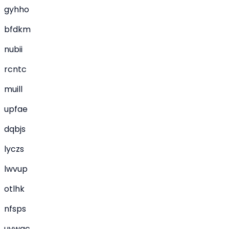
gyhho
bfdkm
nubii
rcntc
muill
upfae
dqbjs
lyczs
lwvup
otlhk
nfsps
uywqc