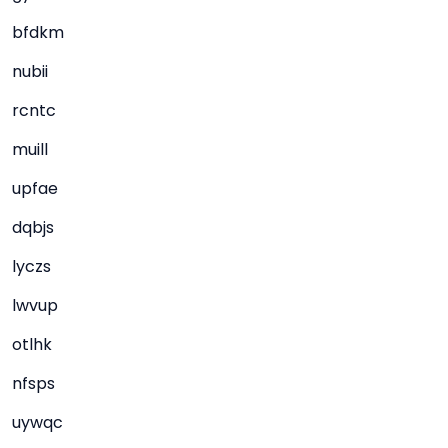
bfdkm
nubii
rcntc
muill
upfae
dqbjs
lyczs
lwvup
otlhk
nfsps
uywqc