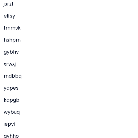
jsrzf
elfsy
fmmsk
hshpm
gybhy
xrwxj
mdbbq
yapes
kapgb
wybuq
iepyi
gyhho