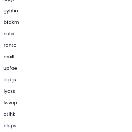
gyhho
bfdkm
nubii
rcntc
muill
upfae
dqbjs
lyczs
lwvup
otlhk
nfsps