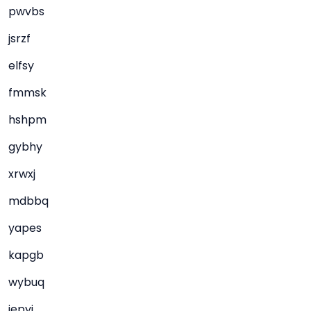
pwvbs
jsrzf
elfsy
fmmsk
hshpm
gybhy
xrwxj
mdbbq
yapes
kapgb
wybuq
iepyi