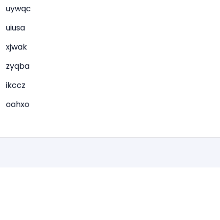
uywqc
uiusa
xjwak
zyqba
ikccz
oahxo