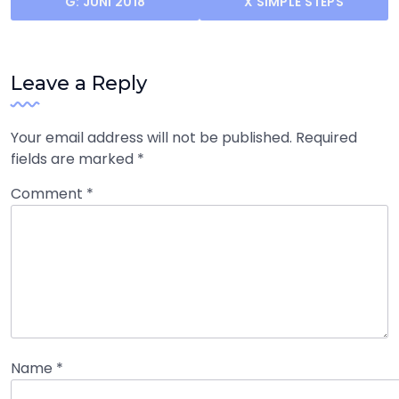
navigation
G: JUNI 2018
X SIMPLE STEPS
Leave a Reply
Your email address will not be published.
Required
fields are marked
*
Comment
*
Name
*