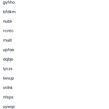
gyhho
bfdkm
nubii
rcntc
muill
upfae
dqbjs
lyczs
lwvup
otlhk
nfsps
uywqc