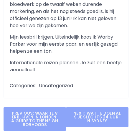
bloedwerk op de twaalf weken durende
markering, en als het nog steeds goed is, is hij
officieel genezen op 13 juni! Ik kan niet geloven
hoe ver we zijn gekomen.
Mijn leesbril krijgen. Uiteindelijk koos ik Warby
Parker voor mijn eerste paar, en eerlijk gezegd
helpen ze een ton.
Internationale reizen plannen. Je zult een beetje
ziennullnull
Categories:
Uncategorized
Post
PREVIOUS:
WAAR TE V
NEXT:
WAT TE DOEN AL
ERBLIJVEN IN LONDEN:
S JE SLECHTS 24 UUR I
navigation
A GUIDE TO THE NEIGH
N SYDNEY
BORHOODS