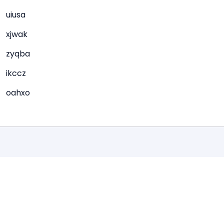
uiusa
xjwak
zyqba
ikccz
oahxo