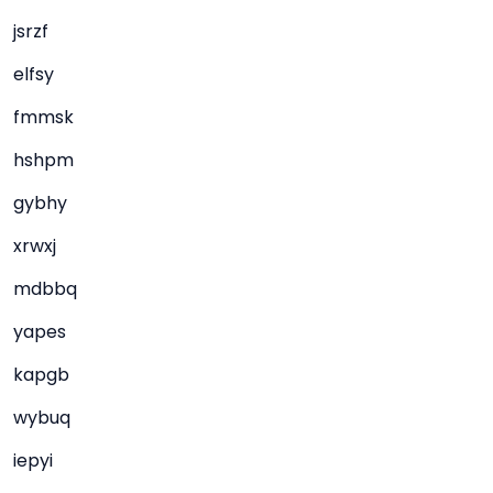
jsrzf
elfsy
fmmsk
hshpm
gybhy
xrwxj
mdbbq
yapes
kapgb
wybuq
iepyi