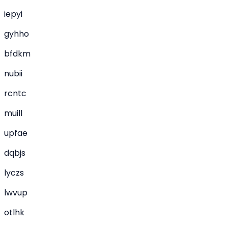
iepyi
gyhho
bfdkm
nubii
rcntc
muill
upfae
dqbjs
lyczs
lwvup
otlhk