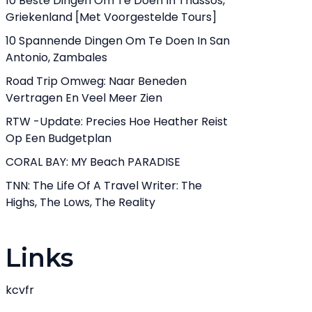
10 Beste Dingen Om Te Doen In Thassos,
Griekenland [met Voorgestelde Tours]
10 Spannende Dingen Om Te Doen In San
Antonio, Zambales
Road Trip Omweg: Naar Beneden
Vertragen En Veel Meer Zien
RTW -update: Precies Hoe Heather Reist
Op Een Budgetplan
CORAL BAY: MY Beach PARADISE
TNN: The Life Of A Travel Writer: The
Highs, The Lows, The Reality
Links
kcvfr