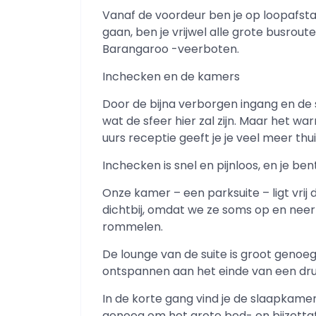
Vanaf de voordeur ben je op loopafstand
gaan, ben je vrijwel alle grote busroutes
Barangaroo -veerboten.
Inchecken en de kamers
Door de bijna verborgen ingang en de 
wat de sfeer hier zal zijn. Maar het w
uurs receptie geeft je je veel meer thui
Inchecken is snel en pijnloos, en je ben
Onze kamer – een parksuite – ligt vrij d
dichtbij, omdat we ze soms op en neer
rommelen.
De lounge van de suite is groot geno
ontspannen aan het einde van een dru
In de korte gang vind je de slaapkamer
genoeg om het grote bed- en bijzettaf