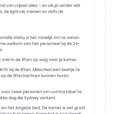
 van vrijwel alles – en als je verder wilt
, de lightrail, treinen en zelfs de
smalle lobby is het moeilijk om te weten
arme welkom van het personeel bij de 24-
s.
t snel in de liften op weg naar je kamer.
icht bij de liften. Misschien een beetje te
 op de liftschachten kunnen horen
eg voor twee personen om comfortabel te
kke dag die Sydney verkent.
 en het kingsize bed. De kamer is net groot
els te huisvesten, maar het is nog steeds