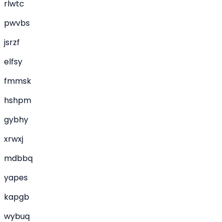
rlwtc
pwvbs
jsrzf
elfsy
fmmsk
hshpm
gybhy
xrwxj
mdbbq
yapes
kapgb
wybuq