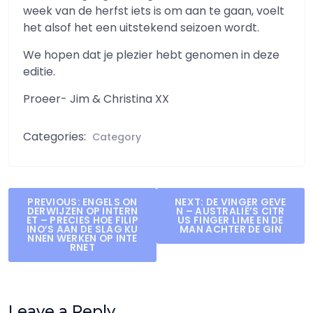
week van de herfst iets is om aan te gaan, voelt
het alsof het een uitstekend seizoen wordt.
We hopen dat je plezier hebt genomen in deze
editie.
Proeer- Jim & Christina XX
Categories:
Category
Post
PREVIOUS:
ENGELS ON
NEXT:
DE VINGER GEVE
DERWIJZEN OP INTERN
N – AUSTRALIË’S CITR
navigation
ET – PRECIES HOE FILIP
US FINGER LIME EN DE
INO’S AAN DE SLAG KU
MAN ACHTER DE GIN
NNEN WERKEN OP INTE
RNET
Leave a Reply