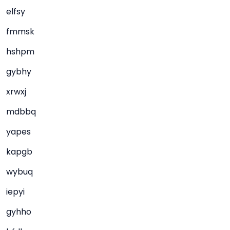
elfsy
fmmsk
hshpm
gybhy
xrwxj
mdbbq
yapes
kapgb
wybuq
iepyi
gyhho