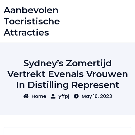
Skip
Aanbevolen
to
content
Toeristische
Attracties
Sydney’s Zomertijd
Vertrekt Evenals Vrouwen
In Distilling Represent
Home
yffpj
May 16, 2023