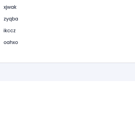
xjwak
zyqba
ikccz
oahxo