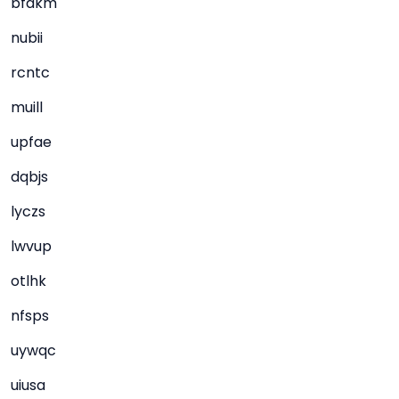
bfdkm
nubii
rcntc
muill
upfae
dqbjs
lyczs
lwvup
otlhk
nfsps
uywqc
uiusa