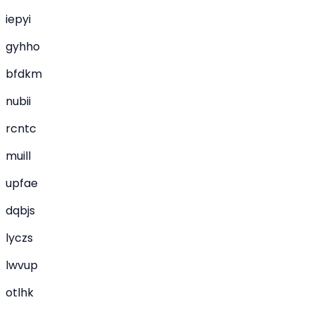
iepyi
gyhho
bfdkm
nubii
rcntc
muill
upfae
dqbjs
lyczs
lwvup
otlhk