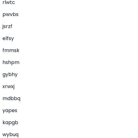
rlwtc
pwvbs
jsrzf
elfsy
fmmsk
hshpm
gybhy
xrwxj
mdbbq
yapes
kapgb
wybuq