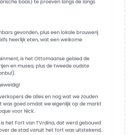
arische baas) te proeven langs de langs
nbars gevonden, plus een lokale brouwerij
elfs heerlijk eten, wat een welkome
tainment, is het Ottomaanse gebied de
rijen en musea, plus de tweede oudste
anbul).
geweldig!
 verkopers die alles en nog wat we zouden
at was goed omdat we eigenlijk op de markt
oque voor Nick.
is het Fort van TVrdina, dat werd gebouwd
 over de stad vanuit het fort was uitstekend,