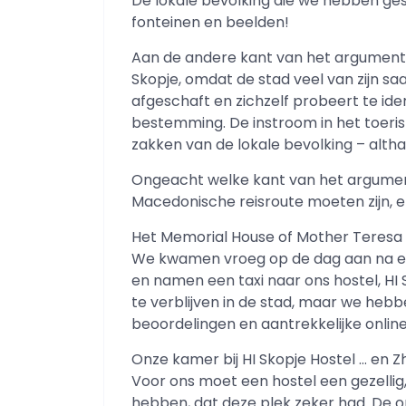
De lokale bevolking die we hebben ge
fonteinen en beelden!
Aan de andere kant van het argument z
Skopje, omdat de stad veel van zijn saai
afgeschaft en zichzelf probeert te id
bestemming. De instroom in het toeris
zakken van de lokale bevolking – altha
Ongeacht welke kant van het argument j
Macedonische reisroute moeten zijn, en
Het Memorial House of Mother Teresa – 
We kwamen vroeg op de dag aan na een 
en namen een taxi naar ons hostel, HI
te verblijven in de stad, maar we heb
beoordelingen en aantrekkelijke online 
Onze kamer bij HI Skopje Hostel … en Zh
Voor ons moet een hostel een gezelli
hebben, dat deze plek zeker had. De