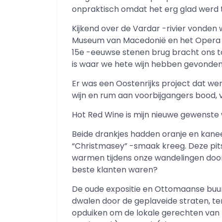
onpraktisch omdat het erg glad werd
Kijkend over de Vardar -rivier vonde
Museum van Macedonië en het Opera H
15e -eeuwse stenen brug bracht ons to
is waar we hete wijn hebben gevonden
Er was een Oostenrijks project dat we
wijn en rum aan voorbijgangers bood, vo
Hot Red Wine is mijn nieuwe gewenste
Beide drankjes hadden oranje en kane
“Christmasey” -smaak kreeg. Deze pit
warmen tijdens onze wandelingen door 
beste klanten waren?
De oude expositie en Ottomaanse buur
dwalen door de geplaveide straten, ter
opduiken om de lokale gerechten van 