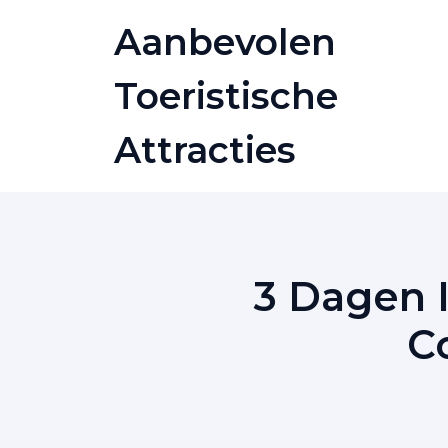
Skip
Aanbevolen
to
content
Toeristische
Attracties
3 Dagen 
C