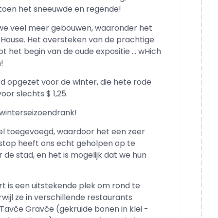
 toen het sneeuwde en regende!
n we veel meer gebouwen, waaronder het
ouse. Het oversteken van de prachtige
t het begin van de oude expositie … wHich
!
rd opgezet voor de winter, die hete rode
or slechts $ 1,25.
 winterseizoendrank!
el toegevoegd, waardoor het een zeer
stop heeft ons echt geholpen op te
de stad, en het is mogelijk dat we hun
t is een uitstekende plek om rond te
wijl ze in verschillende restaurants
Tavče Gravče (gekruide bonen in klei -