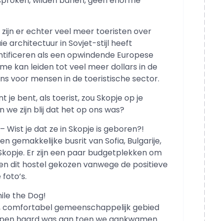
sproken, wilden banen, geen enorme
ijn er echter veel meer toeristen over
e architectuur in Sovjet-stijl heeft
entificeren als een opwindende Europese
me kan leiden tot veel meer dollars in de
ns voor mensen in de toeristische sector.
e bent, als toerist, zou Skopje op je
 we zijn blij dat het op ons was?
Wist je dat ze in Skopje is geboren?!
gemakkelijke busrit van Sofia, Bulgarije,
 Skopje. Er zijn een paar budgetplekken om
ben dit hostel gekozen vanwege de positieve
foto’s.
ile the Dog!
g, comfortabel gemeenschappelijk gebied
 open haard was aan toen we aankwamen