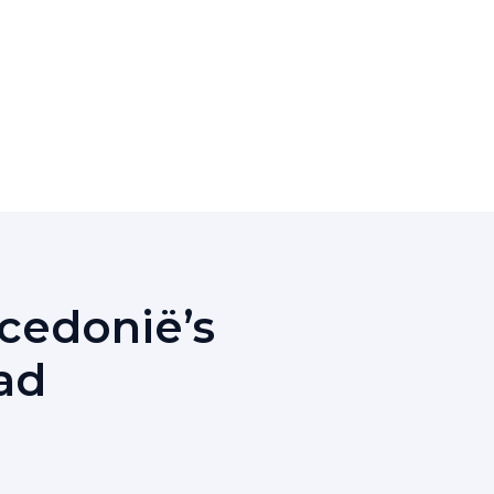
cedonië’s
ad